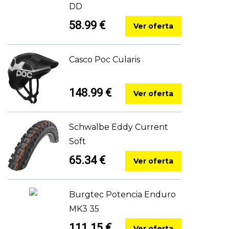
DD
58.99 €
Ver oferta
Casco Poc Cularis
148.99 €
Ver oferta
Schwalbe Eddy Current
Soft
65.34 €
Ver oferta
Burgtec Potencia Enduro
MK3 35
111.15 €
Ver oferta