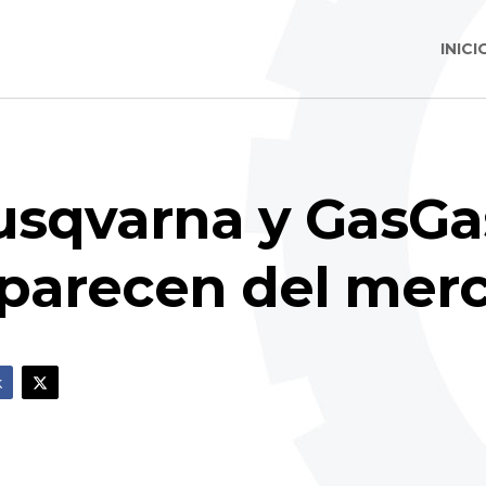
INICI
usqvarna y GasGa
saparecen del mer
k