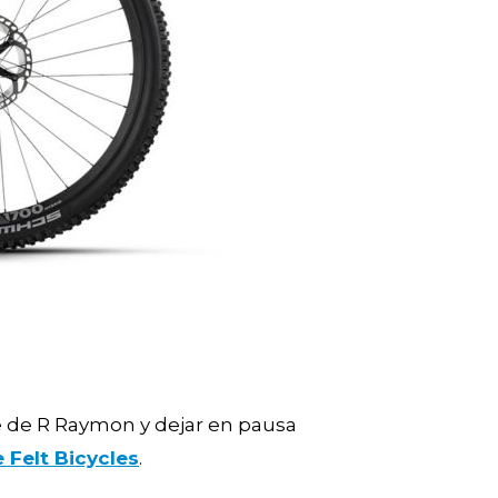
e de R Raymon y dejar en pausa
e Felt Bicycles
.