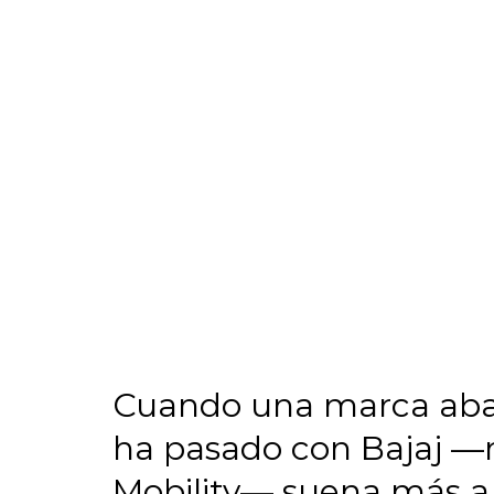
Cuando una marca aband
ha pasado con Bajaj —n
Mobility— suena más a 