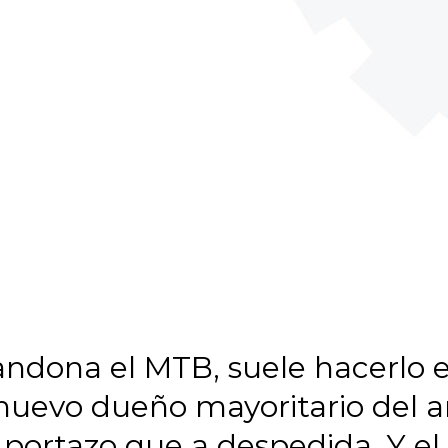
ona el MTB, suele hacerlo en 
uevo dueño mayoritario del a
portazo que a despedida. Y e