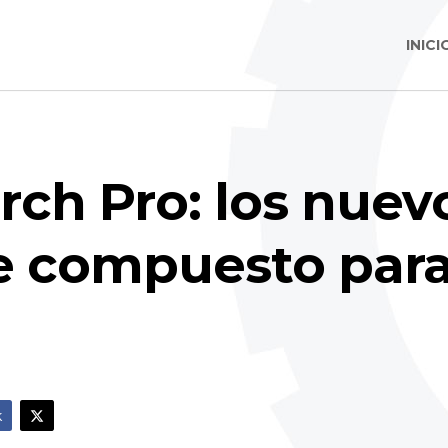
INICI
rch Pro: los nuev
e compuesto para
k