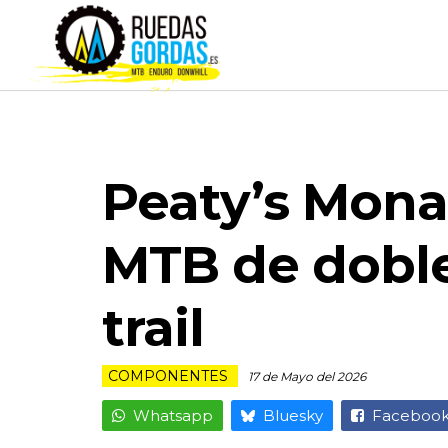
Peaty’s Mona
MTB de dobl
trail
COMPONENTES
17 de Mayo del 2026
Whatsapp
Bluesky
Faceboo