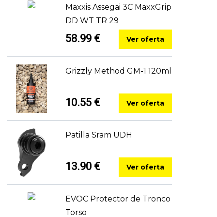
Maxxis Assegai 3C MaxxGrip
DD WT TR 29
58.99 €
Ver oferta
Grizzly Method GM-1 120ml
10.55 €
Ver oferta
Patilla Sram UDH
13.90 €
Ver oferta
EVOC Protector de Tronco
Torso