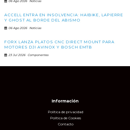
06 Ago 2026
Noticias
ACCELL ENTRA EN INSOLVENCIA: HAIBIKE, LAPIERRE
Y GHOST AL BORDE DEL ABISMO
06 Ago 2026
Noticias
FORX LANZA PLATOS CNC DIRECT MOUNT PARA
MOTORES DJI AVINOX Y BOSCH EMTB
23 Jul 2026
Componentes
Información
Política de privacidad
Política de Cookies
Contacto