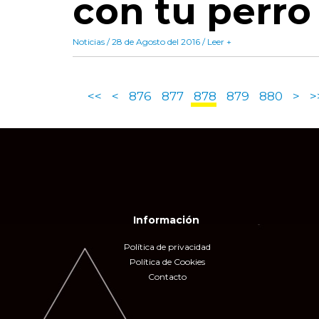
con tu perro
Noticias / 28 de Agosto del 2016 / Leer +
<<
<
876
877
878
879
880
>
>
Información
Política de privacidad
Política de Cookies
Contacto