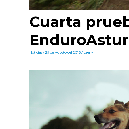
Cuarta prue
EnduroAstur
Noticias / 29 de Agosto del 2016 / Leer +