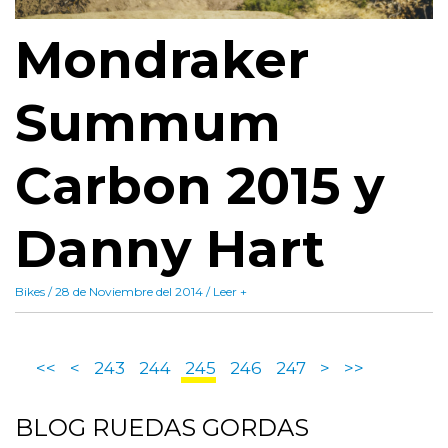
Mondraker
Summum
Carbon 2015 y
Danny Hart
Bikes / 28 de Noviembre del 2014 / Leer +
<<
<
243
244
245
246
247
>
>>
BLOG
RUEDAS GORDAS