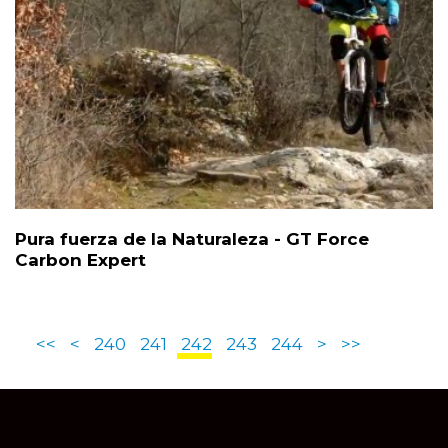
Pura fuerza de la Naturaleza - GT Force
Carbon Expert
<<
<
240
241
242
243
244
>
>>