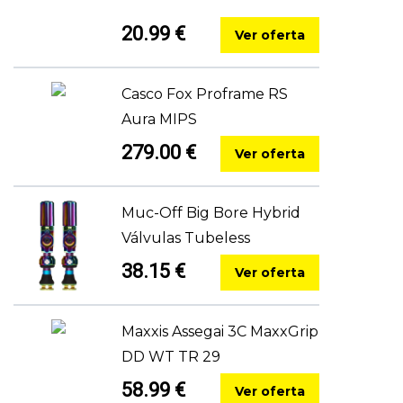
20.99 €
Ver oferta
Casco Fox Proframe RS
Aura MIPS
279.00 €
Ver oferta
Muc-Off Big Bore Hybrid
Válvulas Tubeless
38.15 €
Ver oferta
Maxxis Assegai 3C MaxxGrip
DD WT TR 29
58.99 €
Ver oferta