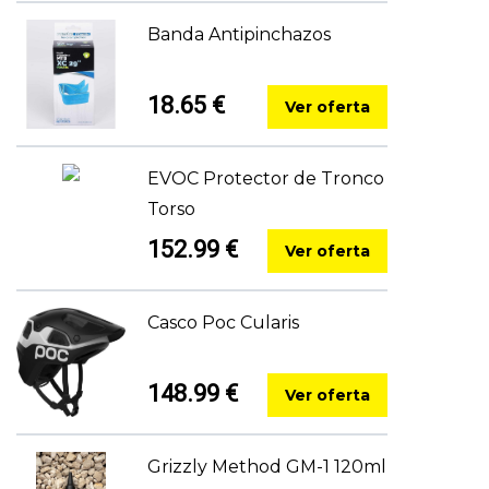
Banda Antipinchazos
18.65 €
Ver oferta
EVOC Protector de Tronco
Torso
152.99 €
Ver oferta
Casco Poc Cularis
148.99 €
Ver oferta
Grizzly Method GM-1 120ml