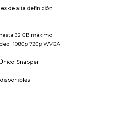
s de alta definición
hasta 32 GB máximo
ídeo : 1080p 720p WVGA
 Único, Snapper
 disponibles
S
G