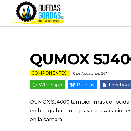
QUMOX SJ400
COMPONENTES
11 de Agosto del 2014
Whatsapp
Bluesky
Faceboo
QUMOX SJ4000 tambien mas conocida com
en bici,grabar en la playa sus vacaciones
en la camara.