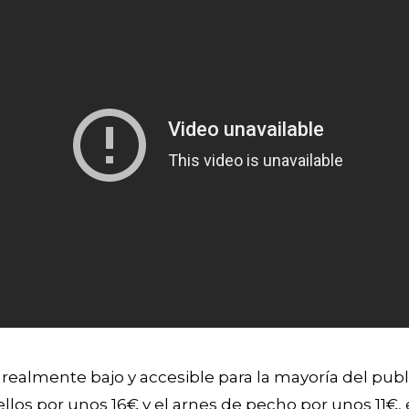
realmente bajo y accesible para la mayoría del publ
os por unos 16€ y el arnes de pecho por unos 11€, 