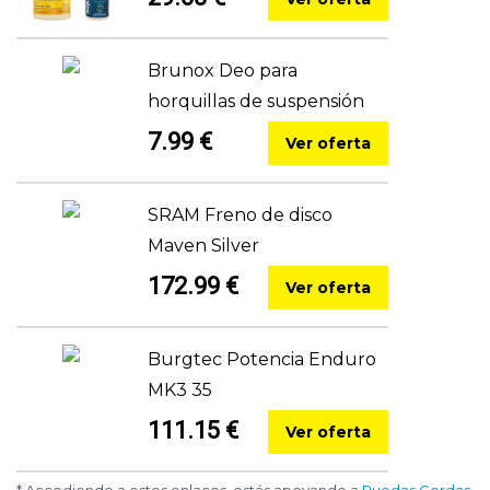
Brunox Deo para
horquillas de suspensión
7.99 €
Ver oferta
SRAM Freno de disco
Maven Silver
172.99 €
Ver oferta
Burgtec Potencia Enduro
MK3 35
111.15 €
Ver oferta
* Accediendo a estos enlaces, estás apoyando a
Ruedas Gordas