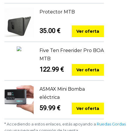
Protector MTB
35.00 €
Ver oferta
Five Ten Freerider Pro BOA
MTB
122.99 €
Ver oferta
ASMAX Mini Bomba
eléctrica
59.99 €
Ver oferta
* Accediendo a estos enlaces, estás apoyando a
Ruedas Gordas
con una pequeña comisión de la venta.