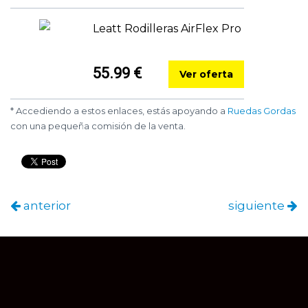
Leatt Rodilleras AirFlex Pro
55.99 €
Ver oferta
* Accediendo a estos enlaces, estás apoyando a
Ruedas Gordas
con una pequeña comisión de la venta.
anterior
siguiente