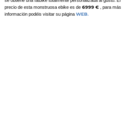
se obtiene una fatbike totalmente personalizada al gusto. El 
 6999 €
precio de esta monstruosa ebike es de
 , para más 
WEB.
información podéis visitar su página 