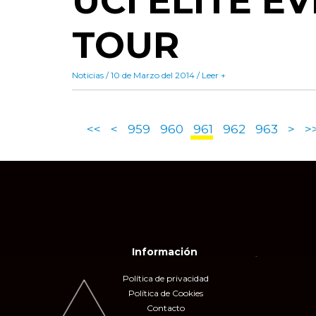
UCI ELITE E
TOUR
Noticias / 10 de Marzo del 2014 / Leer +
<<
<
959
960
961
962
963
>
>
Información
Política de privacidad
Política de Cookies
Contacto