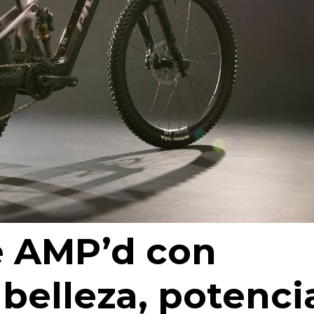
e AMP’d con
 belleza, potenci