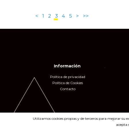
<
1
2
3
4
5
>
>>
Información
Política de privacidad
Política de Cookies
Contacto
Utilizamos cookies propias y de terceros para mejorar su e
acepta 