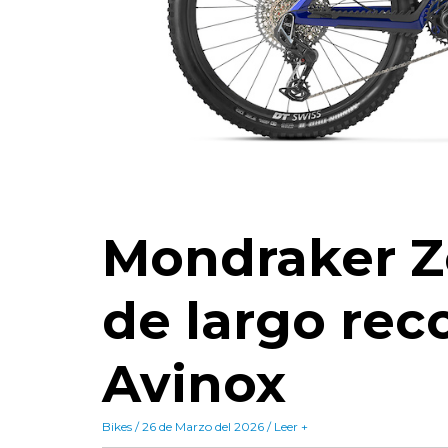
Mondraker Z
de largo rec
Avinox
Bikes / 26 de Marzo del 2026 / Leer +