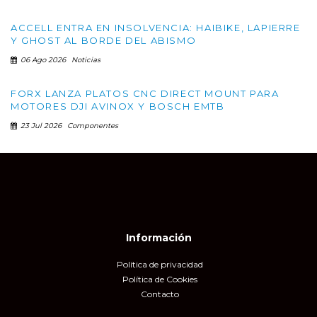
ACCELL ENTRA EN INSOLVENCIA: HAIBIKE, LAPIERRE
Y GHOST AL BORDE DEL ABISMO
06 Ago 2026
Noticias
FORX LANZA PLATOS CNC DIRECT MOUNT PARA
MOTORES DJI AVINOX Y BOSCH EMTB
23 Jul 2026
Componentes
Información
Política de privacidad
Política de Cookies
Contacto